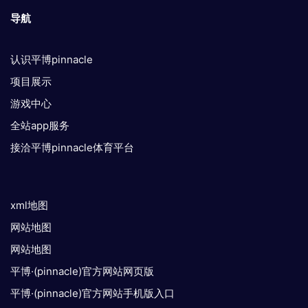
导航
认识平博pinnacle
项目展示
游戏中心
全站app服务
接洽平博pinnacle体育平台
xml地图
网站地图
网站地图
平博·(pinnacle)官方网站网页版
平博·(pinnacle)官方网站手机版入口