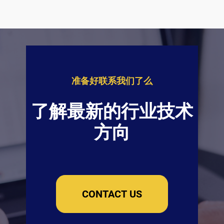
准备好联系我们了么
了解最新的行业技术
方向
CONTACT US