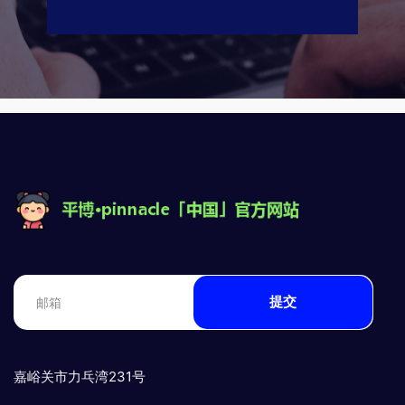
提交
嘉峪关市力乓湾231号