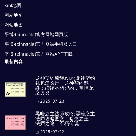
xml地图
网站地图
网站地图
平博·(pinnacle)官方网站网页版
平博·(pinnacle)官方网站手机版入口
平博·(pinnacle)官方网站APP下载
最新内容
龙神契约羁绊攻略;龙神契约
礼包怎么用：龙神契约羁
绊：缔结不朽盟约，掌控龙
之奥义
2025-07-23
黑暗之主法师攻略;黑暗之主
法师攻略图文：暗夜之主，
法师之途：不朽传说
2025-07-22