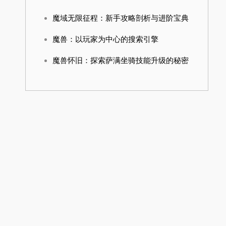
魔域无限征程：新手攻略剖析与进阶宝典
魔兽：以玩家为中心的搜索引擎
魔兽怀旧：探索萨满坐骑技能升级的秘密