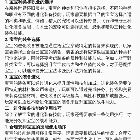
1. 宝宝种类和职业的选择
在魔兽世界怀旧服中，宝宝的种类和职业有很多选择。不同的种类
和职业有不同的进化装备技能，玩家需要根据自己的宝宝选择合适
的种类和职业。例如，猎人的宠物可以选择野兽、飞行和奇袭三种
进化装备技能，而术士的宠物可以选择恶魔、恐惧和暗影三种进化
装备技能。
2. 宝宝的装备选择
宝宝的进化装备技能是通过给宝宝穿戴特定的装备来实现的。玩家
需要选择适合自己宝宝的装备。装备的选择应该根据宝宝的种类和
职业来决定，同时还要考虑装备的属性和技能加成。例如，对于野
兽类宝宝，可以选择提升宝宝攻击力和生命值的装备，对于恶魔类
宝宝，可以选择提升宝宝法术强度和法力值的装备。
3. 宝宝的装备进化
宝宝的装备可以通过进化来提升属性和技能加成。进化装备需要使
用特定的材料和金币来进行，玩家可以通过完成任务、打怪和交易
来获得这些材料。进化装备的等级越高，属性和技能加成越强大。
玩家可以通过不断进化宝宝的装备来提升宝宝的战斗能力。
二、进化装备技能的使用技巧
除了了解宝宝的进化装备技能，玩家还需要掌握一些使用技巧，才
能充分发挥宝宝的战斗能力。
1. 合理安排宝宝的技能使用顺序
宝宝的技能使用顺序非常重要。玩家需要根据战斗的情况，合理安
排宝宝的技能使用顺序。例如，在面对强力敌人时，可以先使用宝