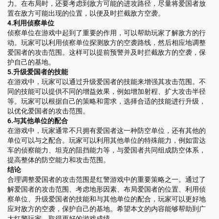
力。在布局时，还要考虑到敌方可能的进攻路径，尽量将爱国者放
置在敌方可能出现的位置，以便及时拦截敌方空袭。
4.利用侦察单位
侦察单位在游戏中起到了重要的作用，可以帮助玩家了解敌方的行
动。玩家可以利用侦察单位探测敌方的空袭路线，然后相应地调整
爱国者的攻击范围。这样可以提前预警并及时拦截敌方的空袭，保
护自己的基地。
5.升级爱国者的技能
在游戏中，玩家可以通过升级爱国者的技能来增强其攻击范围。不
同的技能可以提供不同的增益效果，例如增加射程、扩大攻击半径
等。玩家可以根据自己的策略和需求，选择合适的技能进行升级，
以优化爱国者的攻击范围。
6.与其他单位的配合
在游戏中，玩家通常不只拥有爱国者这一种防空单位，还有其他的
单位可以与之配合。玩家可以利用其他单位的特殊能力，例如雷达
车的侦察能力、坦克的阻挡能力等，与爱国者共同组成防空体系，
提高整体的防空能力和攻击范围。
结论
合理调整爱国者的攻击范围是红警游戏中的重要策略之一。通过了
解爱国者的攻击范围、考虑地形因素、布局爱国者的位置、利用侦
察单位、升级爱国者的技能和与其他单位的配合，玩家可以更好地
应对敌方的空袭，保护自己的基地。希望本文的内容能够帮助到广
大红警玩家，取得更好的游戏成绩。