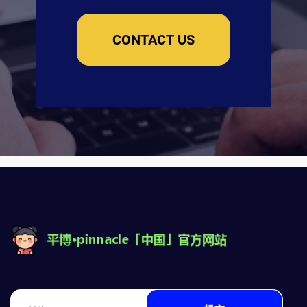
CONTACT US