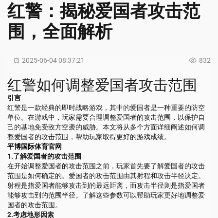
红警：揭秘爱国者攻击范
围，全面解析
2025-06-04 08:37:21
832
红警如何调整爱国者攻击范围
引言
红警是一款经典的即时战略游戏，其中的爱国者是一种重要的防空
单位。在游戏中，玩家需要合理调整爱国者的攻击范围，以保护自
己的基地免受敌方空袭的威胁。本文将从多个方面详细阐述如何调
整爱国者的攻击范围，帮助玩家取得更好的游戏成绩。
平博国际体育官网
1.了解爱国者的攻击范围
在开始调整爱国者的攻击范围之前，玩家首先要了解爱国者的攻击
范围是如何确定的。爱国者的攻击范围由其射程和攻击半径决定。
射程是指爱国者能够攻击到的最远距离，而攻击半径则是指爱国者
能够攻击到的范围半径。了解这些参数可以帮助玩家更好地调整爱
国者的攻击范围。
2.考虑地形因素