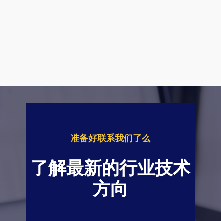
准备好联系我们了么
了解最新的行业技术
方向