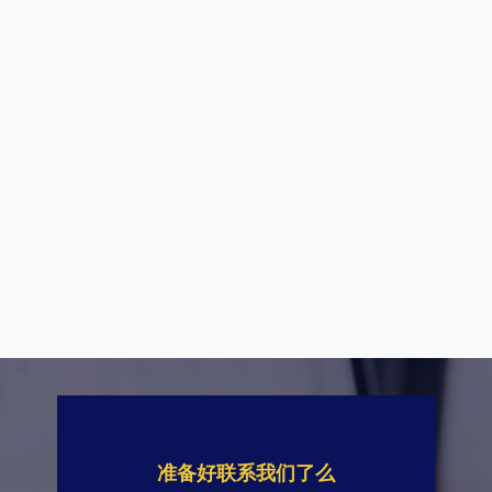
准备好联系我们了么