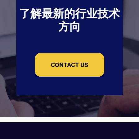
了解最新的行业技术
方向
CONTACT US