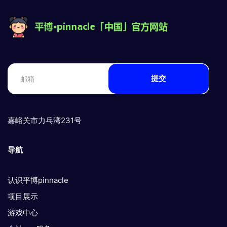
提交
嘉峪关市力乓湾231号
导航
认识平博pinnacle
项目展示
游戏中心