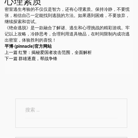
心理素质
密室逃生考验的不仅仅是智力，还有心理素质。保持冷静，不要慌
张，相信自己一定能找到逃脱的方法。如果遇到困难，不要放弃，
继续探索和尝试。
《绝命逃脱》是一款融合了解谜、逃生和心理挑战的精彩游戏。牢
记以上攻略，冷静思考，合理利用道具物品，在时间限制内成功逃
出密室，体验胜利的喜悦！
平博·(pinnacle)官方网站
上一篇
红警：揭秘爱国者攻击范围，全面解析
下一篇
群雄逐鹿，帮战争锋